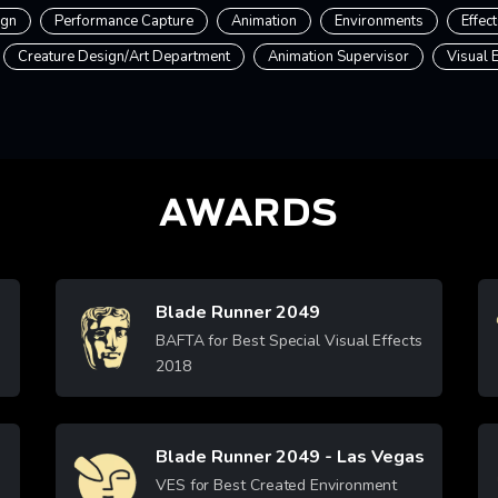
ign
Performance Capture
Animation
Environments
Effec
Creature Design/Art Department
Animation Supervisor
Visual 
AWARDS
Blade Runner 2049
Image
BAFTA for Best Special Visual Effects
2018
Learn More
Blade Runner 2049 - Las Vegas
Image
VES for Best Created Environment