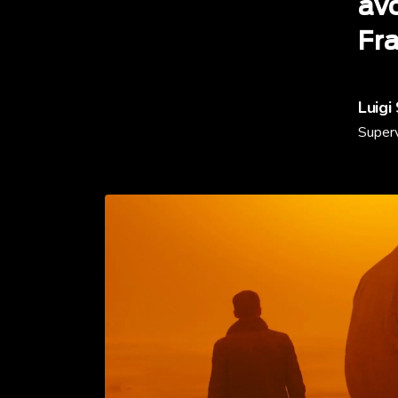
avo
Fr
Luigi
Superv