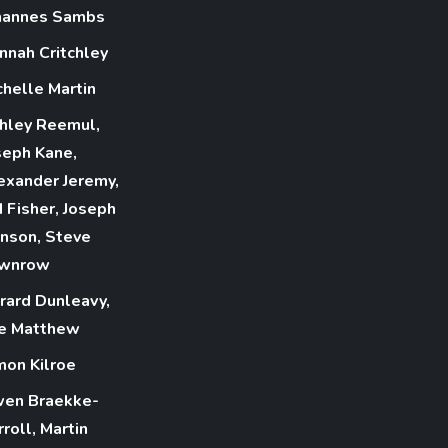
hannes Sambs
nnah Critchley
chelle Martin
hley Reemul,
seph Kane,
exander Jeremy,
d Fisher, Joseph
nson, Steve
wnrow
rard Dunleavy,
e Matthew
mon Kilroe
en Braekke-
roll, Martin