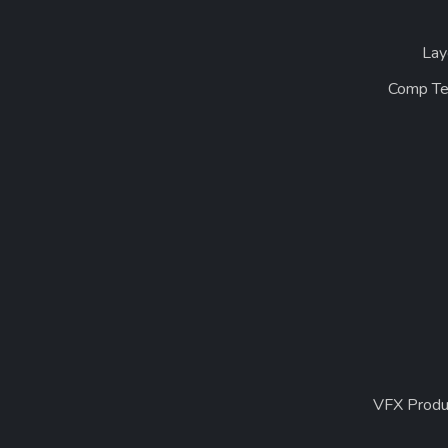
Lay
Comp T
VFX Produ