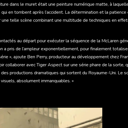
voiture dans le muret était une peinture numérique matte, à laquel
 qui en tombent après l’accident. La détermination et la patienc
er une telle scène combinant une multitude de techniques en effet
ontactés au départ pour exécuter la séquence de la McLaren géné
on a pris de l’ampleur exponentiellement, pour finalement totaliser
série », ajoute Ben Perry, producteur au développement chez Fram
ir collaborer avec Tiger Aspect sur une série phare de la sorte, q
e des productions dramatiques qui sortent du Royaume-Uni. Le scr
 visuels, absolument immanquables. »