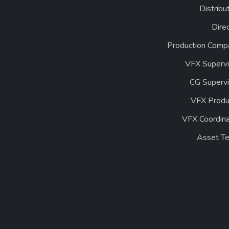
Distribu
Dire
Production Comp
VFX Supervi
CG Supervi
VFX Produ
VFX Coordina
Asset T