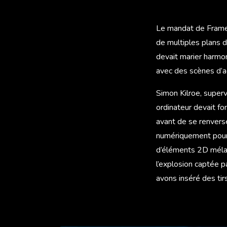
Le mandat de Framest
de multiples plans d’
devait marier harm
avec des scènes d’ac
Simon Kilroe, superv
ordinateur devait fo
avant de se renverse
numériquement pour f
d’éléments 2D mélan
l’explosion captée pa
avons inséré des tir