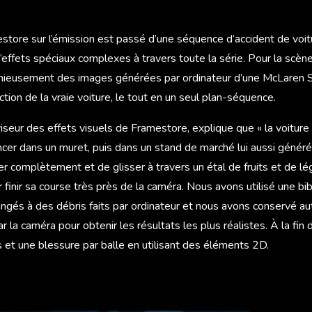
ore sur l’émission est passé d’une séquence d’accident de voitur
effets spéciaux complexes à travers toute la série. Pour la scène i
onieusement des images générées par ordinateur d’une McLaren 
tion de la vraie voiture, le tout en un seul plan-séquence.
iseur des effets visuels de Framestore, explique que « la voitur
ncer dans un muret, puis dans un stand de marché lui aussi généré
r complètement et de glisser à travers un étal de fruits et de lé
inir sa course très près de la caméra. Nous avons utilisé une bi
gés à des débris faits par ordinateur et nous avons conservé au
r la caméra pour obtenir les résultats les plus réalistes. À la fin 
s et une blessure par balle en utilisant des éléments 2D.