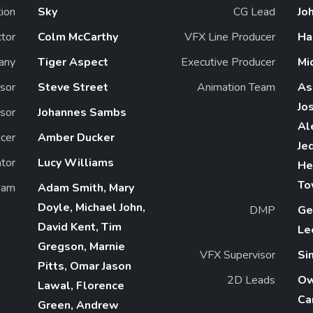
tion
Sky
CG Lead
Jo
ctor
Colm McCarthy
VFX Line Producer
Ha
any
Tiger Aspect
Executive Producer
Mi
sor
Steve Street
Animation Team
As
Jo
sor
Johannes Sambs
Al
cer
Amber Ducker
Je
tor
Lucy Williams
He
To
eam
Adam Smith, Mary
Doyle, Michael John,
DMP
Ge
David Kent, Tim
Le
Gregson, Marnie
VFX Supervisor
Si
Pitts, Omar Jason
2D Leads
Ow
Lawal, Florence
Car
Green, Andrew