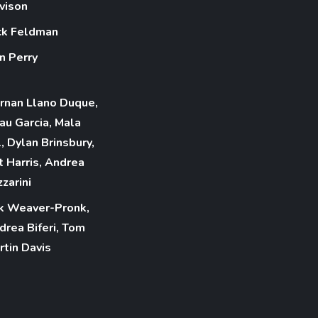
vison
ck Feldman
n Perry
rnan Llano Duque,
au Garcia, Mala
l, Dylan Brinsbury,
t Harris, Andrea
zarini
ik Weaver-Pronk,
drea Biferi, Tom
rtin Davis