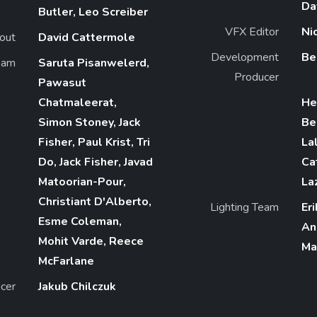
Da
Butler, Leo Screiber
VFX Editor
Ni
out
David Cattermole
Development
Be
eam
Saruta Pisanwelerd,
Producer
Pawasut
Chatmaleerat,
He
Simon Stoney, Jack
Be
Fisher, Paul Krist, Tri
La
Do, Jack Fisher, Javad
Ca
Matoorian-Pour,
Laz
Christiant D'Alberto,
Lighting Team
Er
Esme Coleman,
An
Mohit Varde, Reece
Ma
McFarlane
cer
Jakub Chilczuk