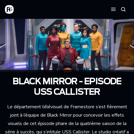
Aller au contenu principal
Accueil
Reche
Menu
BLACK MIRROR - EPISODE
USS CALLISTER
Le département télévisuel de Framestore s’est fièrement
joint à l’équipe de Black Mirror pour concevoir les effets
visuels de cet épisode phare de la quatrième saison de la
série à succès, qui s’intitule USS Callister. Le studio créatif a