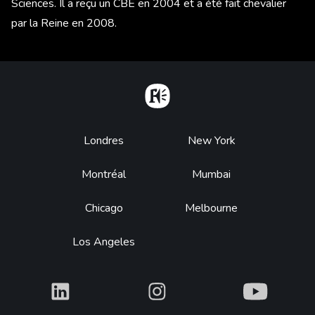
Sciences. Il a reçu un CBE en 2004 et a été fait chevalier
par la Reine en 2008.
Home
Footer
Londres
New York
Montréal
Mumbai
Chicago
Melbourne
Los Angeles
What
What
What