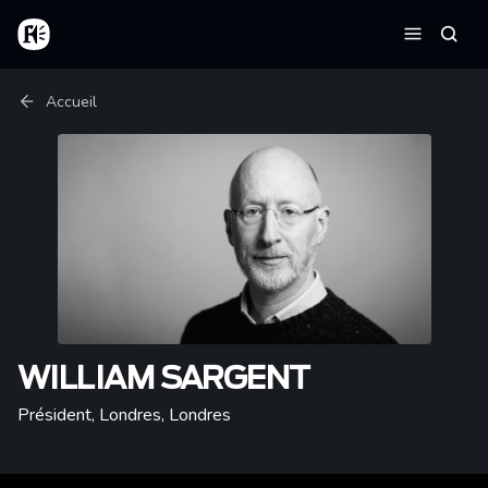
Aller au contenu principal
Accueil
Reche
Menu
Fil d'Ariane
Accueil
WILLIAM SARGENT
Président, Londres
,
Londres