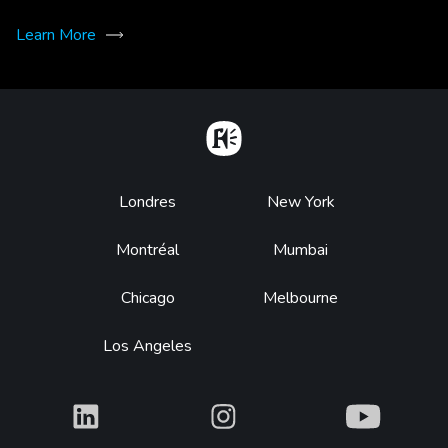
Learn More
Home
Footer
Londres
New York
Montréal
Mumbai
Chicago
Melbourne
Los Angeles
What
What
What