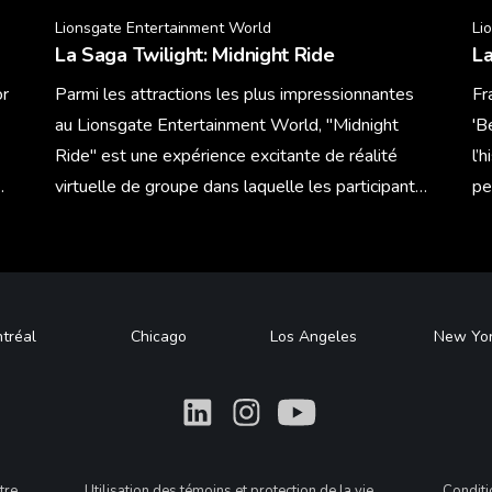
Lionsgate Entertainment World
Li
La Saga Twilight: Midnight Ride
La
or
Parmi les attractions les plus impressionnantes
Fr
au Lionsgate Entertainment World, "Midnight
'B
Ride" est une expérience excitante de réalité
l’
on
virtuelle de groupe dans laquelle les participants
pe
embarquent sur des motocyclett et se joignent à
Learn More
Le
Jacob Black et à sa meute pour vivre une
aventure qui les mènera à chasser les nouveaux
vampires à travers la forêt.
tréal
Chicago
Los Angeles
New Yo
What
What
What
tre
Utilisation des témoins et protection de la vie
Condit