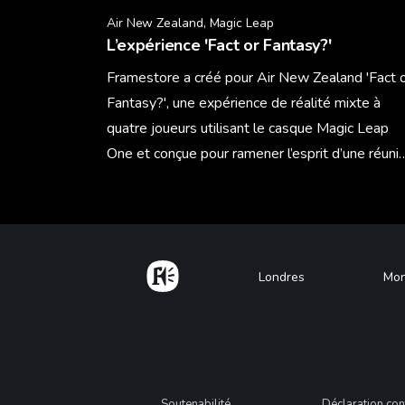
Air New Zealand, Magic Leap
L’expérience 'Fact or Fantasy?'
Framestore a créé pour Air New Zealand 'Fact 
Fantasy?', une expérience de réalité mixte à
quatre joueurs utilisant le casque Magic Leap
One et conçue pour ramener l’esprit d’une réuni
sociale traditionnelle grâce à la technologie la
Learn More
plus innovante.
Home
Footer
Londres
Mon
Soutenabilité
Déclaration con