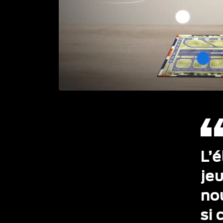
L’
jeu
no
si 