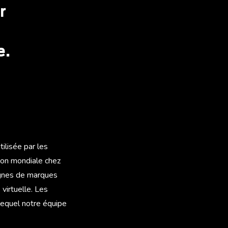
r
e.
ilisée par les
tion mondiale chez
agnes de marques
 virtuelle. Les
lequel notre équipe