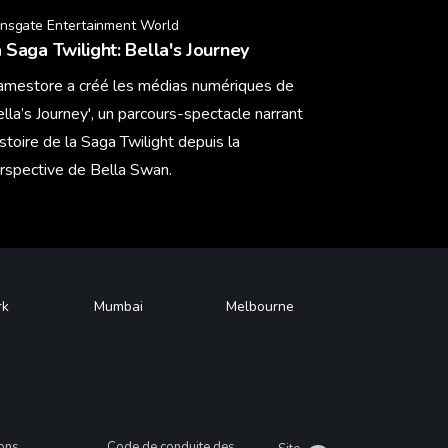
onsgate Entertainment World
 Saga Twilight: Bella's Journey
amestore a créé les médias numériques de
ella’s Journey', un parcours-spectacle narrant
histoire de la Saga Twilight depuis la
rspective de Bella Swan.
arn More
rk
Mumbai
Melbourne
ions
Code de conduite des