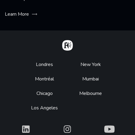
Learn More
Home
Footer
Londres
New York
Montréal
Mumbai
Chicago
Melbourne
Los Angeles
What
What
What