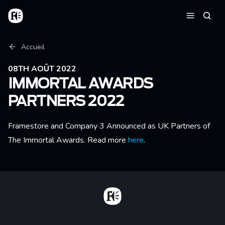
Aller au contenu principal
Accueil
Reche
Menu
Fil d'Ariane
Accueil
08TH AOÛT 2022
IMMORTAL AWARDS
PARTNERS 2022
Framestore and Company 3 Announced as UK Partners of
The Immortal Awards. Read more
here
.
Home