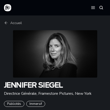
Aller au contenu principal
Accueil
Reche
Menu
Fil d'Ariane
Accueil
JENNIFER SIEGEL
Directrice Générale, Framestore Pictures
,
New York
Publicités
Immersif