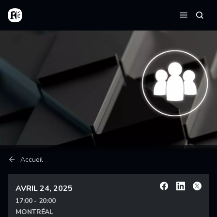
Aller au contenu principal
Accueil
Reche
Menu
Fil d'Ariane
Accueil
AVRIL 24, 2025
Facebook
Linkedin
X
17:00 - 20:00
MONTRÉAL